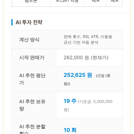
펩트론
81,261 억원
N/A
N/A
AI 투자 전략
판매 횟수, RSI, ATR, 이동평
계산 방식
균선 기반 자동 분석
시작 판매가
262,000 원 (현재가)
252,625 원
AI 추천 평단
(근접 (중
가
립))
19 주
AI 추천 보유
(기준금: 5,000,000
량
원)
AI 추천 분할
10 회
횟수