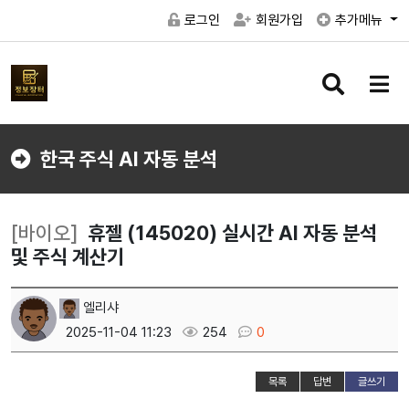
로그인
회원가입
추가메뉴
검
메
색
뉴
버
버
튼
튼
한국 주식 AI 자동 분석
[바이오]
휴젤 (145020) 실시간 AI 자동 분석
및 주식 계산기
엘리샤
2025-11-04 11:23
254
0
목록
답변
글쓰기