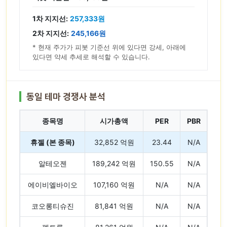
1차 지지선:
257,333원
2차 지지선:
245,166원
* 현재 주가가 피봇 기준선 위에 있다면 강세, 아래에
있다면 약세 추세로 해석할 수 있습니다.
동일 테마 경쟁사 분석
종목명
시가총액
PER
PBR
휴젤 (본 종목)
32,852 억원
23.44
N/A
알테오젠
189,242 억원
150.55
N/A
에이비엘바이오
107,160 억원
N/A
N/A
코오롱티슈진
81,841 억원
N/A
N/A