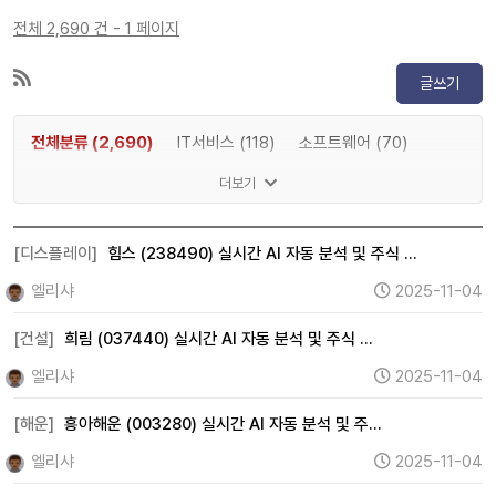
전체 2,690 건 - 1 페이지
글쓰기
전체분류 (2,690)
IT서비스 (118)
소프트웨어 (70)
게임 (32)
메타버스 (16)
인공지능 (4)
반도체 (157)
더보기
IT하드웨어 (299)
디스플레이 (70)
전기차 (0)
2차전지 (0)
자율주행 (0)
로봇 (0)
우주항공 (28)
[디스플레이]
힘스 (238490) 실시간 AI 자동 분석 및 주식 …
자동차 (150)
조선 (19)
기계 (97)
방위산업 (0)
엘리샤
2025-11-04
건설 (110)
바이오 (49)
제약 (151)
의료기기 (80)
[건설]
희림 (037440) 실시간 AI 자동 분석 및 주식 …
헬스케어 (71)
금융 (5)
증권 (40)
보험 (15)
엘리샤
2025-11-04
은행 (10)
부동산 (8)
원자력 (0)
수소 (0)
풍력 (0)
[해운]
흥아해운 (003280) 실시간 AI 자동 분석 및 주…
태양광 (0)
에너지 (80)
화학 (146)
철강 (52)
엘리샤
2025-11-04
금속 (39)
미디어 (0)
엔터테인먼트 (91)
광고 (0)