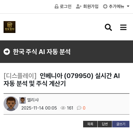
로그인
회원가입
추가메뉴
검
메
색
뉴
버
버
튼
튼
한국 주식 AI 자동 분석
[디스플레이]
인베니아 (079950) 실시간 AI
자동 분석 및 주식 계산기
엘리샤
2025-11-14 00:05
161
0
목록
답변
글쓰기