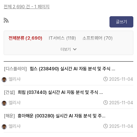
전체 2,690 건 - 1 페이지
글쓰기
전체분류 (2,690)
IT서비스 (118)
소프트웨어 (70)
게임 (32)
메타버스 (16)
인공지능 (4)
반도체 (157)
더보기
IT하드웨어 (299)
디스플레이 (70)
전기차 (0)
2차전지 (0)
자율주행 (0)
로봇 (0)
우주항공 (28)
[디스플레이]
힘스 (238490) 실시간 AI 자동 분석 및 주식 …
자동차 (150)
조선 (19)
기계 (97)
방위산업 (0)
엘리샤
2025-11-04
건설 (110)
바이오 (49)
제약 (151)
의료기기 (80)
[건설]
희림 (037440) 실시간 AI 자동 분석 및 주식 …
헬스케어 (71)
금융 (5)
증권 (40)
보험 (15)
엘리샤
2025-11-04
은행 (10)
부동산 (8)
원자력 (0)
수소 (0)
풍력 (0)
[해운]
흥아해운 (003280) 실시간 AI 자동 분석 및 주…
태양광 (0)
에너지 (80)
화학 (146)
철강 (52)
엘리샤
2025-11-04
금속 (39)
미디어 (0)
엔터테인먼트 (91)
광고 (0)