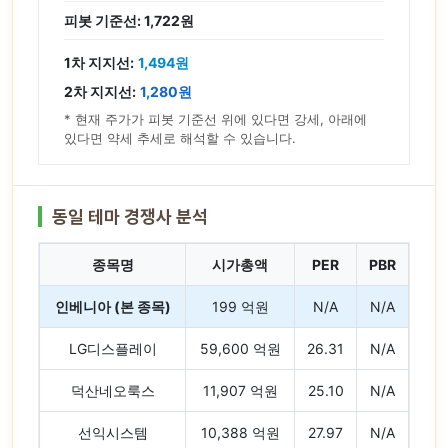
피봇 기준선: 1,722원
1차 지지선:
1,494원
2차 지지선:
1,280원
* 현재 주가가 피봇 기준선 위에 있다면 강세, 아래에
있다면 약세 추세로 해석할 수 있습니다.
동일 테마 경쟁사 분석
종목명
시가총액
PER
PBR
인베니아 (본 종목)
199 억원
N/A
N/A
LG디스플레이
59,600 억원
26.31
N/A
덕산네오룩스
11,907 억원
25.10
N/A
선익시스템
10,388 억원
27.97
N/A